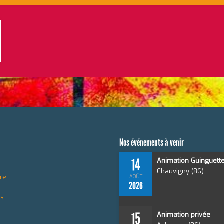
Nos événements à venir
14
Animation Guinguett
Chauvigny (86)
ire
AOÛT
2026
ts
15
Animation privée