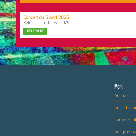
Concert du 5 avril 2025
Release date: 05-Avr-2025
READ MORE
Menu
Accueil
Notre histo
Evènemen
Nos photos