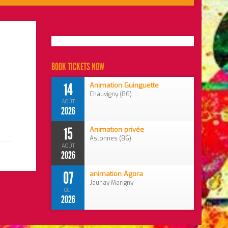
BOOK TICKETS NOW
14
Animation Guinguette
Chauvigny (86)
AOÛT
2026
15
Animation privée
Aslonnes (86)
AOÛT
2026
07
animation Agora
Jaunay Marigny
OCT
2026