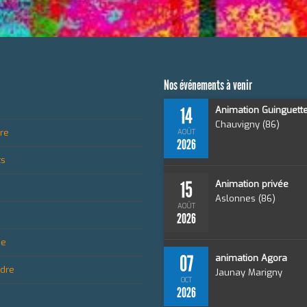
Nos événements à venir
14
Animation Guinguett
Chauvigny (86)
ire
AOÛT
2026
ts
15
Animation privée
Aslonnes (86)
AOÛT
2026
ue
07
animation Agora
ndre
Jaunay Marigny
OCT
2026