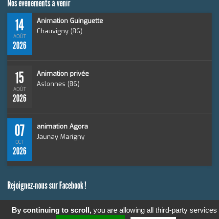
Nos événements à venir
14
Animation Guinguette
Chauvigny (86)
AOÛT
2026
15
Animation privée
Aslonnes (86)
AOÛT
2026
07
animation Agora
Jaunay Marigny
OCT
2026
Rejoignez-nous sur Facebook !
By continuing to scroll,
you are allowing all third-party services