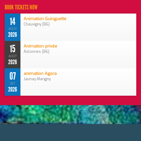
BOOK TICKETS NOW
14
Animation Guinguette
Chauvigny (86)
AOÛT
2026
15
Animation privée
Aslonnes (86)
AOÛT
2026
07
animation Agora
Jaunay Marigny
OCT
2026