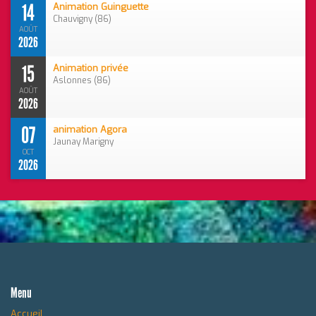
14
Animation Guinguette
Chauvigny (86)
AOÛT
2026
15
Animation privée
Aslonnes (86)
AOÛT
2026
07
animation Agora
Jaunay Marigny
OCT
2026
Menu
Accueil