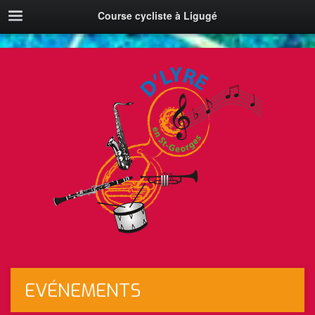
Course cycliste à Ligugé
EVÉNEMENTS