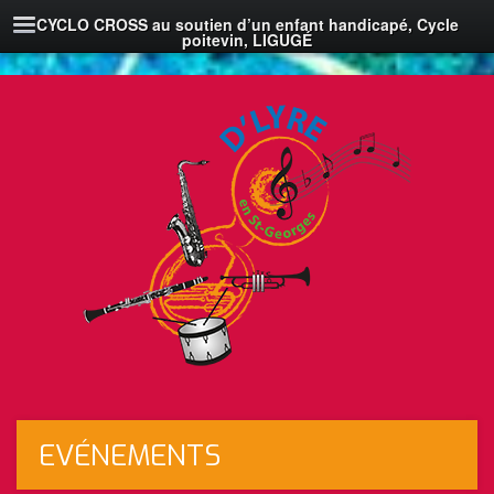
CYCLO CROSS au soutien d’un enfant handicapé, Cycle
poitevin, LIGUGÉ
EVÉNEMENTS