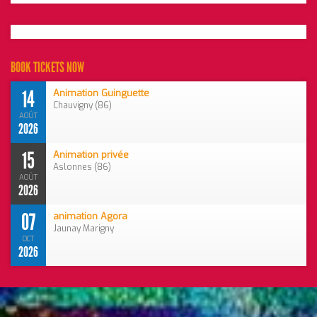
BOOK TICKETS NOW
14
Animation Guinguette
Chauvigny (86)
AOÛT
2026
15
Animation privée
Aslonnes (86)
AOÛT
2026
07
animation Agora
Jaunay Marigny
OCT
2026