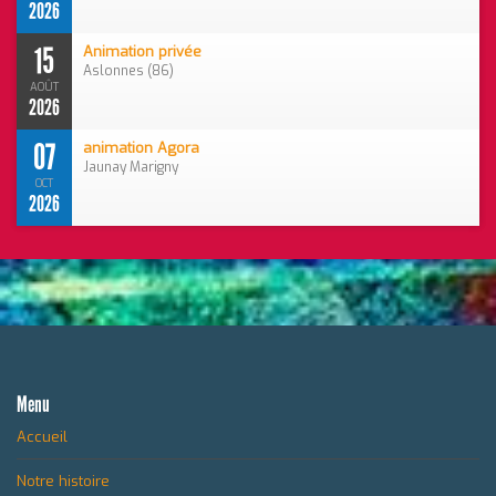
2026
15
Animation privée
Aslonnes (86)
AOÛT
2026
07
animation Agora
Jaunay Marigny
OCT
2026
Menu
Accueil
Notre histoire