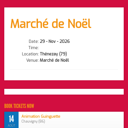
Marché de Noël
Date:
29 - Nov - 2026
Time:
Location:
Thénezay (79)
Venue:
Marché de Noël
BOOK TICKETS NOW
14
Animation Guinguette
Chauvigny (86)
AOÛT