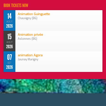
BOOK TICKETS NOW
14
Animation Guinguette
Chauvigny (86)
AOÛT
2026
15
Animation privée
Aslonnes (86)
AOÛT
2026
07
animation Agora
Jaunay Marigny
OCT
2026