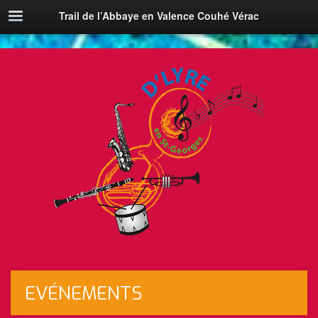
Trail de l’Abbaye en Valence Couhé Vérac
EVÉNEMENTS