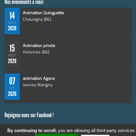
Nos événements à venir
14
Animation Guinguette
Chauvigny (86)
AOÛT
2026
15
Animation privée
Aslonnes (86)
AOÛT
2026
07
animation Agora
Jaunay Marigny
OCT
2026
Rejoignez-nous sur Facebook !
By continuing to scroll,
you are allowing all third-party services