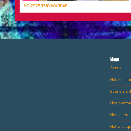
IMG-20250510-WA0048
Menu
Accueil
Notre histo
Evènemen
Nos photos
Nos vidéos
Notre disq