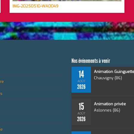
IMG-20250510-WA0049
Nos événements à venir
14
Animation Guinguett
Chauvigny (86)
ire
AOÛT
2026
ts
15
Animation privée
Aslonnes (86)
AOÛT
2026
ue